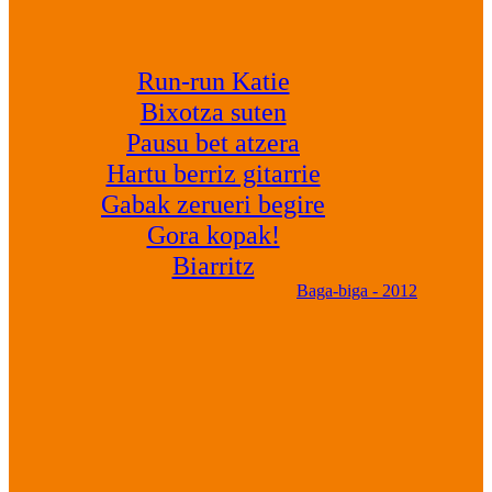
Run-run Katie
Bixotza suten
Pausu bet atzera
Hartu berriz gitarrie
Gabak zerueri begire
Gora kopak!
Biarritz
Baga-biga - 2012